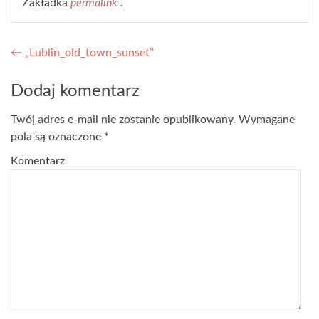
Zakładka
permalink
.
Nawigacja wpisu
←
„Lublin_old_town_sunset”
Dodaj komentarz
Twój adres e-mail nie zostanie opublikowany.
Wymagane
pola są oznaczone
*
Komentarz