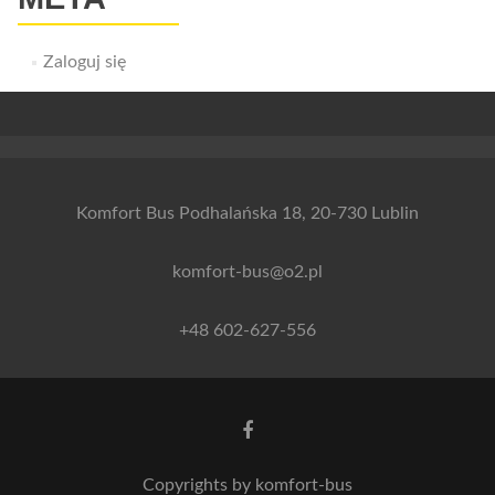
Zaloguj się
Komfort Bus Podhalańska 18, 20-730 Lublin
komfort-bus@o2.pl
+48 602-627-556
Link
do
Facebooka
Copyrights by komfort-bus