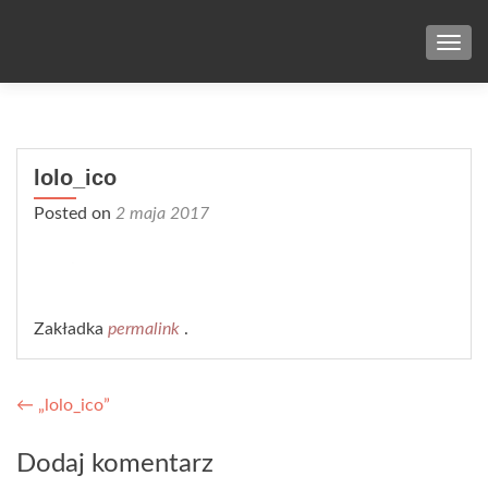
TOG
lolo_ico
Posted on
2 maja 2017
Zakładka
permalink
.
Nawigacja wpisu
←
„lolo_ico”
Dodaj komentarz