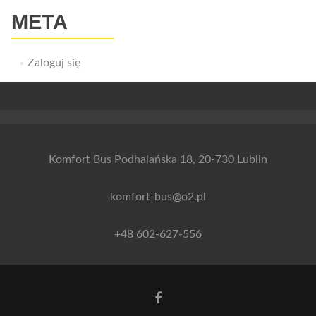
META
Zaloguj się
Komfort Bus Podhalańska 18, 20-730 Lublin
komfort-bus@o2.pl
+48 602-627-556
Link
do