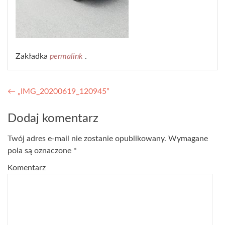
Zakładka
permalink
.
Nawigacja wpisu
←
„IMG_20200619_120945”
Dodaj komentarz
Twój adres e-mail nie zostanie opublikowany.
Wymagane
pola są oznaczone
*
Komentarz