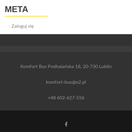
META
Zaloguj się
Komfort Bus Podhalańska 18, 20-730 Lublin
komfort-bus@o2.pl
+48 602-627-556
Link
do