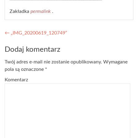
Zakładka
permalink
.
Nawigacja wpisu
←
„IMG_20200619_120749”
Dodaj komentarz
Twój adres e-mail nie zostanie opublikowany.
Wymagane
pola są oznaczone
*
Komentarz