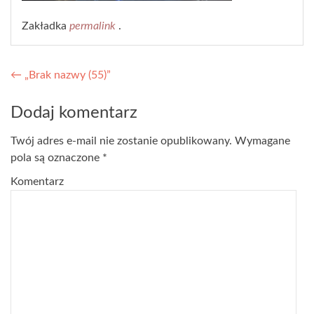
Zakładka
permalink
.
Nawigacja wpisu
←
„Brak nazwy (55)”
Dodaj komentarz
Twój adres e-mail nie zostanie opublikowany.
Wymagane
pola są oznaczone
*
Komentarz