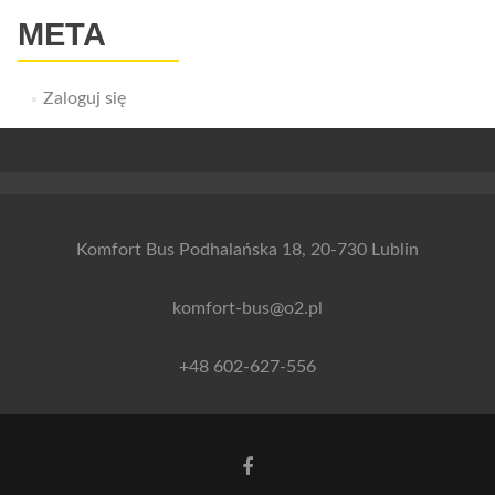
META
Zaloguj się
Komfort Bus Podhalańska 18, 20-730 Lublin
komfort-bus@o2.pl
+48 602-627-556
Link
do