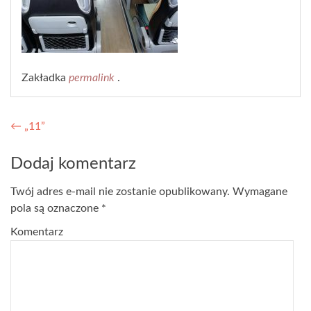
Zakładka
permalink
.
Nawigacja wpisu
←
„11”
Dodaj komentarz
Twój adres e-mail nie zostanie opublikowany.
Wymagane
pola są oznaczone
*
Komentarz