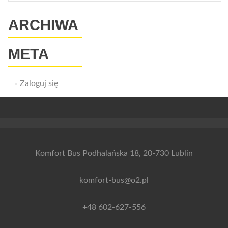
ARCHIWA
META
Zaloguj się
Komfort Bus Podhalańska 18, 20-730 Lublin
komfort-bus@o2.pl
+48 602-627-556